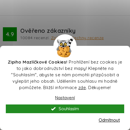
Ověřeno zákazníky
4.9
10084
recenzí.
Zobrazit všechny recenze
Zipiho Mazlíčkové Cookies!
Prohlížení bez cookies je
to jako dobrodružství bez mapy! Klepněte na
"Souhlasím", abyste se nám pomohli přizpůsobit a
Ověřený zákazník
vylepšit jeho obsah. Udělením souhlasu mi hodně
pomůžete. Bližší informace
zde
. Děkujeme!
Rychlé, spolehlivé dodání
Nastavení
Souhlasím
Odmítnout