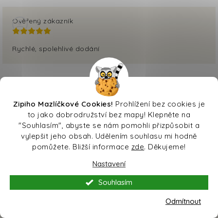
Ověřený zákazník
Rychlé, spolehlivé dodání
Zipiho Mazlíčkové Cookies!
Prohlížení bez cookies je
to jako dobrodružství bez mapy! Klepněte na
Sledujte nás na Instagramu
"Souhlasím", abyste se nám pomohli přizpůsobit a
vylepšit jeho obsah. Udělením souhlasu mi hodně
pomůžete. Bližší informace
zde
. Děkujeme!
ZOBRAZIT PROFIL
Nastavení
Souhlasím
Odmítnout