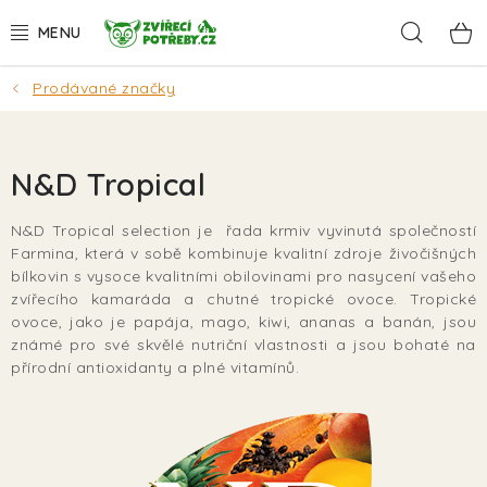
Přejít
Hleda
na
obsah
Prodávané značky
AKCE
DÁRKY
N&D Tropical
PSI
N&D Tropical selection je řada krmiv vyvinutá společností
Farmina, která v sobě kombinuje kvalitní zdroje živočišných
KOČKY
bílkovin s vysoce kvalitními obilovinami pro nasycení vašeho
zvířecího kamaráda a chutné tropické ovoce. Tropické
HLODAVCI
ovoce, jako je papája, mago, kiwi, ananas a banán, jsou
známé pro své skvělé nutriční vlastnosti a jsou bohaté na
přírodní antioxidanty a plné vitamínů.
PTÁCI
AKVA