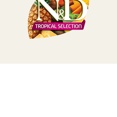
TERA
KONĚ
SMARTPET
PRO PÁNÍČKY
JEZÍRKA
ZNÁTE Z TV
SEZÓNNÍ BESTSELLERY
NOVINKY
OBLÍBENÉ ZNAČKY