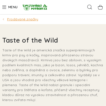
Přejít
Hleda
na
obsah
Prodávané značky
AKCE
DÁRKY
Taste of the Wild
PSI
Taste of the Wild je americká značka superprémiových
krmiv pro psy a kočky, inspirovaná přirozenou stravou
KOČKY
divokých masožravců. Krmiva jsou bez obilovin, s vysokým
podílem kvalitních mas, jako je bizon, losos, jehněčí, kachna
HLODAVCI
nebo zvěřina, a doplněná o ovoce, zeleninu a bylinky pro
podporu trávení, imunity a celkového zdraví. Vyrábějí se v
USA a jsou vhodná pro všechny věkové kategorie i
PTÁCI
plemena. Taste of the Wild nabízí granule i speciální
varianty pro štěňata a koťata, přičemž všechny receptury
AKVA
kladou důraz na vysokou stravitelnost a přirozenou chuť,
kterou zvířata milují.