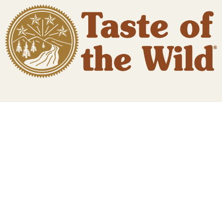
TERA
KONĚ
SMARTPET
PRO PÁNÍČKY
JEZÍRKA
ZNÁTE Z TV
SEZÓNNÍ BESTSELLERY
NOVINKY
OBLÍBENÉ ZNAČKY