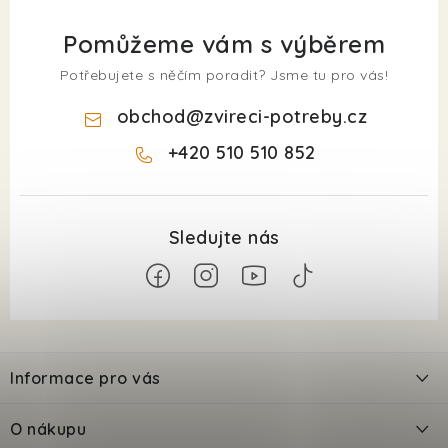
Pomůžeme vám s výběrem
Potřebujete s něčím poradit? Jsme tu pro vás!
obchod
@
zvireci-potreby.cz
+420 510 510 852
Z
á
Informace pro vás
p
a
Kontakty
O nákupu
t