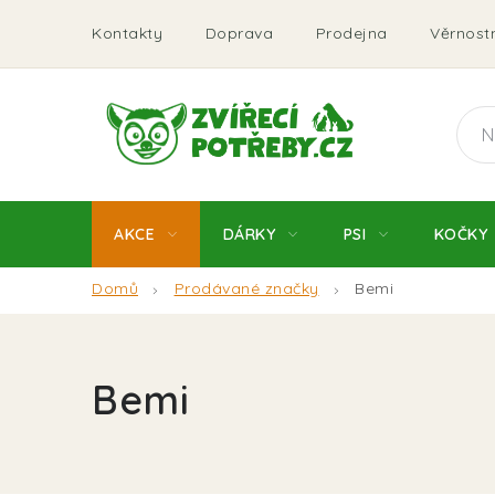
Přejít
Kontakty
Doprava
Prodejna
Věrnostn
na
obsah
AKCE
DÁRKY
PSI
KOČKY
Domů
Prodávané značky
Bemi
Bemi