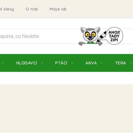
í slevy
O nás
Moje objednávka
Obchodní podmí
HLODAVCI
PTÁCI
AKVA
TERA