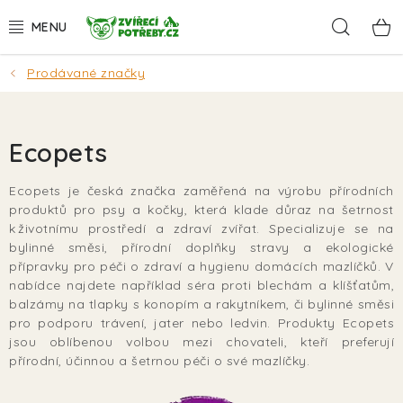
Přejít
Hleda
na
obsah
Prodávané značky
AKCE
DÁRKY
Ecopets
PSI
Ecopets je česká značka zaměřená na výrobu přírodních
produktů pro psy a kočky, která klade důraz na šetrnost
KOČKY
k životnímu prostředí a zdraví zvířat. Specializuje se na
bylinné směsi, přírodní doplňky stravy a ekologické
HLODAVCI
přípravky pro péči o zdraví a hygienu domácích mazlíčků. V
nabídce najdete například séra proti blechám a klíšťatům,
balzámy na tlapky s konopím a rakytníkem, či bylinné směsi
PTÁCI
pro podporu trávení, jater nebo ledvin. Produkty Ecopets
jsou oblíbenou volbou mezi chovateli, kteří preferují
AKVA
přírodní, účinnou a šetrnou péči o své mazlíčky.