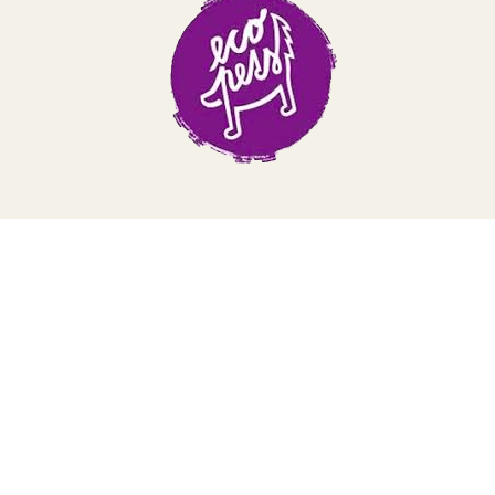
TERA
KONĚ
SMARTPET
PRO PÁNÍČKY
JEZÍRKA
ZNÁTE Z TV
SEZÓNNÍ BESTSELLERY
NOVINKY
OBLÍBENÉ ZNAČKY