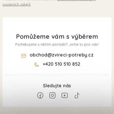
osobních údajů
Pomůžeme vám s výběrem
Potřebujete s něčím poradit? Jsme tu pro vás!
obchod
@
zvireci-potreby.cz
+420 510 510 852
Z