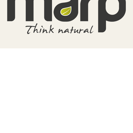
TERA
KONĚ
SMARTPET
PRO PÁNÍČKY
JEZÍRKA
ZNÁTE Z TV
SEZÓNNÍ BESTSELLERY
NOVINKY
OBLÍBENÉ ZNAČKY