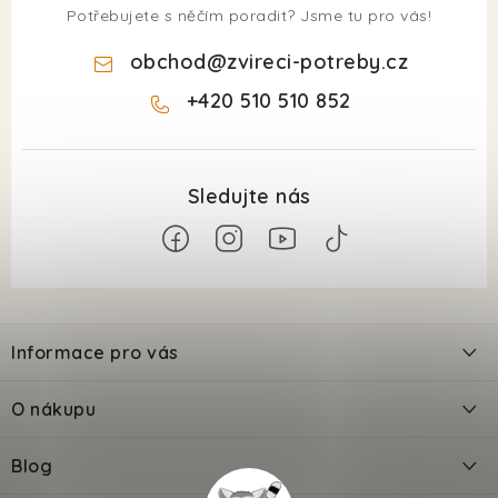
Potřebujete s něčím poradit? Jsme tu pro vás!
obchod
@
zvireci-potreby.cz
+420 510 510 852
Z
á
Informace pro vás
p
a
Kontakty
O nákupu
t
Doprava
í
Odložené platby PlatímPak
Blog
Prodejna