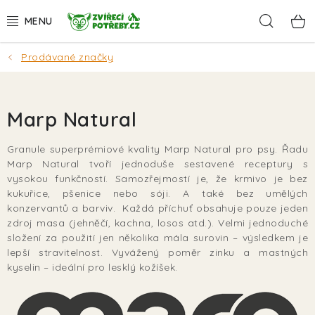
Přejít
Hleda
na
obsah
Prodávané značky
AKCE
DÁRKY
Marp Natural
PSI
Granule superprémiové kvality Marp Natural pro psy.
Řadu
Marp Natural tvoří jednoduše sestavené receptury s
KOČKY
vysokou funkčností. Samozřejmostí je, že krmivo je bez
kukuřice, pšenice nebo sóji. A také bez umělých
HLODAVCI
konzervantů a barviv.
Každá příchuť obsahuje pouze jeden
zdroj masa (jehněčí, kachna, losos atd.). Velmi jednoduché
složení za použití jen několika mála surovin – výsledkem je
PTÁCI
lepší stravitelnost. Vyvážený poměr zinku a mastných
kyselin – ideální pro lesklý kožíšek.
AKVA