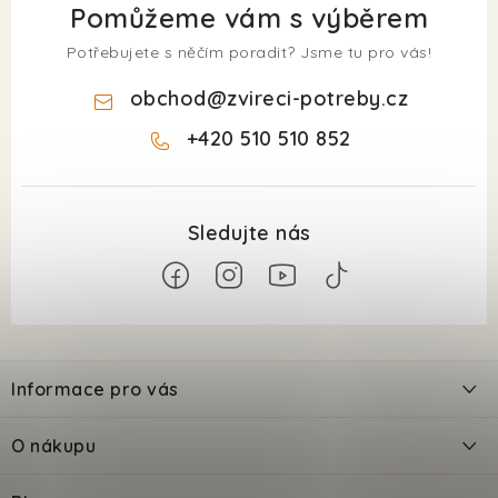
Pomůžeme vám s výběrem
Potřebujete s něčím poradit? Jsme tu pro vás!
obchod
@
zvireci-potreby.cz
+420 510 510 852
Z
á
Informace pro vás
p
a
Kontakty
O nákupu
t
Doprava
í
Odložené platby PlatímPak