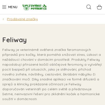
Přejít
Hleda
na
obsah
Prodávané značky
AKCE
DÁRKY
Feliway
PSI
Feliway je veterinárně ověřená značka feromonových
přípravků pro kočky, která pomáhá snižovat stres, úzkost a
KOČKY
nežádoucí chování v domácím prostředí. Produkty Feliway
napodobují přirozené kočičí obličejové feromony a vytvářejí
HLODAVCI
pocit bezpečí při situacích, jako je stěhování, příchod
nového zvířete, návštěvy, cestování, škrábání nábytku či
značkování močí. Díky snadné aplikaci ve formě difuzérů a
PTÁCI
sprejů a klinicky prokázané účinnosti je Feliway
doporučován veterináři po celém světě a představuje
AKVA
šetrné, neinvazivní řešení pro zklidnění koček a harmonické
soužití v domácnosti.