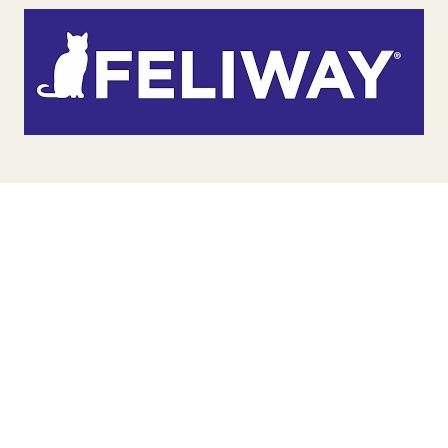
TERA
KONĚ
SMARTPET
PRO PÁNÍČKY
JEZÍRKA
ZNÁTE Z TV
SEZÓNNÍ BESTSELLERY
NOVINKY
OBLÍBENÉ ZNAČKY