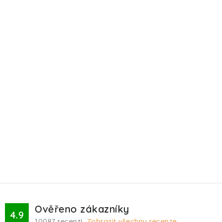
Ověřeno zákazníky
4.9
10087
recenzí.
Zobrazit všechny recenze