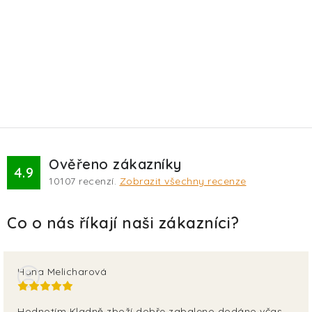
Ověřeno zákazníky
4.9
10107
recenzí.
Zobrazit všechny recenze
Hana Melicharová
Hodnotím Kladně zboží dobře zabaleno dodáno včas