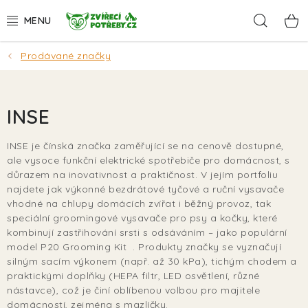
Přejít
Hleda
na
obsah
Prodávané značky
AKCE
DÁRKY
INSE
PSI
INSE je čínská značka zaměřující se na cenově dostupné,
ale vysoce funkční elektrické spotřebiče pro domácnost, s
KOČKY
důrazem na inovativnost a praktičnost. V jejím portfoliu
najdete jak výkonné bezdrátové tyčové a ruční vysavače
HLODAVCI
vhodné na chlupy domácích zvířat i běžný provoz, tak
speciální groomingové vysavače pro psy a kočky, které
kombinují zastřihování srsti s odsáváním – jako populární
PTÁCI
model P20 Grooming Kit . Produkty značky se vyznačují
silným sacím výkonem (např. až 30 kPa), tichým chodem a
AKVA
praktickými doplňky (HEPA filtr, LED osvětlení, různé
nástavce), což je činí oblíbenou volbou pro majitele
domácností, zejména s mazlíčky.