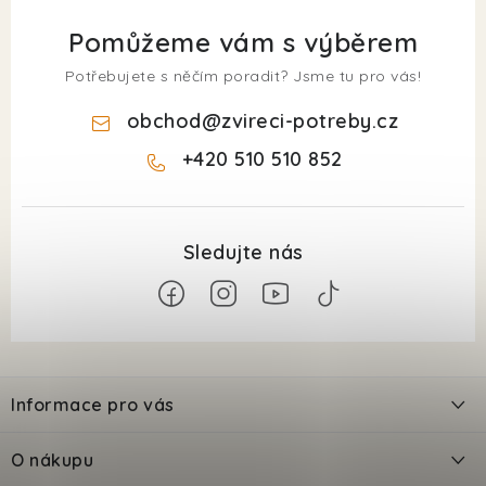
Pomůžeme vám s výběrem
Potřebujete s něčím poradit? Jsme tu pro vás!
obchod
@
zvireci-potreby.cz
+420 510 510 852
Z
á
Informace pro vás
p
a
Kontakty
O nákupu
t