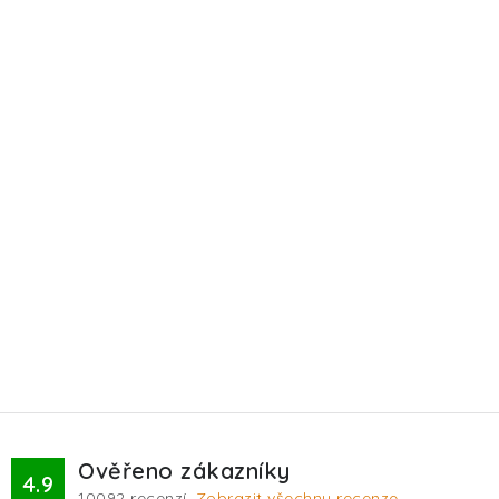
Ověřeno zákazníky
4.9
10092
recenzí.
Zobrazit všechny recenze