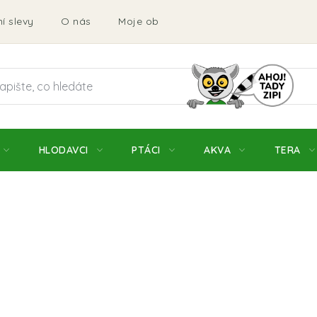
í slevy
O nás
Moje objednávka
Obchodní podmí
HLODAVCI
PTÁCI
AKVA
TERA