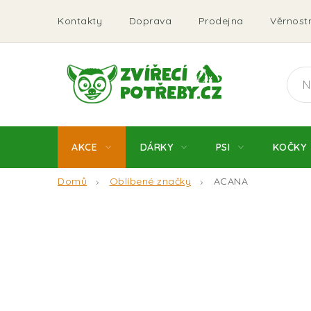
Přejít
Kontakty
Doprava
Prodejna
Věrnostn
na
obsah
AKCE
DÁRKY
PSI
KOČKY
Domů
Oblíbené značky
ACANA