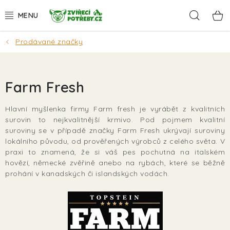
Přejít
Hleda
na
obsah
Prodávané značky
AKCE
DÁRKY
Farm Fresh
PSI
Hlavní myšlenka firmy Farm fresh je vyrábět z kvalitních
surovin to nejkvalitnější krmivo. Pod pojmem kvalitní
KOČKY
suroviny se v případě značky Farm Fresh ukrývají suroviny
lokálního původu, od prověřených výrobců z celého světa. V
HLODAVCI
praxi to znamená, že si váš pes pochutná na italském
hovězí, německé zvěřině anebo na rybách, které se běžně
prohání v kanadských či islandských vodách.
PTÁCI
AKVA