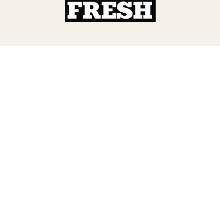
TERA
KONĚ
SMARTPET
PRO PÁNÍČKY
JEZÍRKA
ZNÁTE Z TV
SEZÓNNÍ BESTSELLERY
NOVINKY
OBLÍBENÉ ZNAČKY