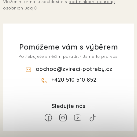
Vložením e-mailu souhlasíte s
podmínkami ochrany
osobních údajů
Pomůžeme vám s výběrem
Potřebujete s něčím poradit? Jsme tu pro vás!
obchod
@
zvireci-potreby.cz
+420 510 510 852
Z