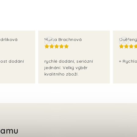
drlíková
Marta Brachnová
Ověřený
lost dodání
rychlé dodání, seriózní
+ Rychlo
jednání. Velký výběr
kvalitního zboží.
gramu