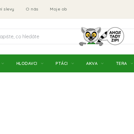
í slevy
O nás
Moje objednávka
Obchodní podmí
HLODAVCI
PTÁCI
AKVA
TERA