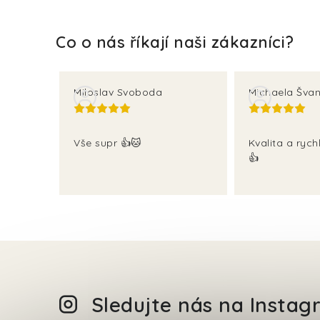
Miloslav Svoboda
Michaela Švan
Vše supr 👍🐱
Kvalita a rych
👍
Sledujte nás na Insta