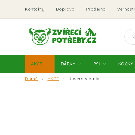
Přejít
Kontakty
Doprava
Prodejna
Věrnostn
na
obsah
AKCE
DÁRKY
PSI
KOČKY
Domů
AKCE
Josera s dárky