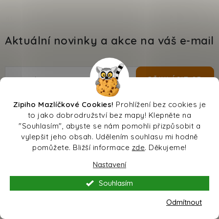
Aktuální novinky a akce na váš e-mail
E-mail
PŘIHLÁSIT SE
Zipiho Mazlíčkové Cookies!
Prohlížení bez cookies je
Vložením e-mailu souhlasíte s
podmínkami ochrany
to jako dobrodružství bez mapy! Klepněte na
osobních údajů
"Souhlasím", abyste se nám pomohli přizpůsobit a
vylepšit jeho obsah. Udělením souhlasu mi hodně
pomůžete. Bližší informace
zde
. Děkujeme!
Nastavení
Pomůžeme vám s výběrem
Souhlasím
Potřebujete s něčím poradit? Jsme tu pro vás!
Odmítnout
obchod
@
zvireci-potreby.cz