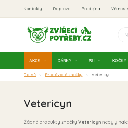
Přejít
Kontakty
Doprava
Prodejna
Věrnostn
na
obsah
AKCE
DÁRKY
PSI
KOČKY
Domů
Prodávané značky
Vetericyn
Vetericyn
Žádné produkty značky
Vetericyn
nebyly nalez