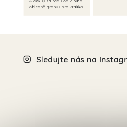
A děkuji za radu od Zipiho
ohledně granulí pro králíka.
Sledujte nás na Insta