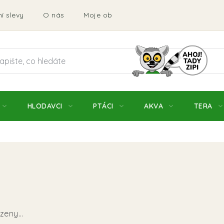
í slevy
O nás
Moje objednávka
Obchodní podmí
HLODAVCI
PTÁCI
AKVA
TERA
eny...