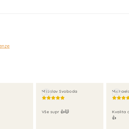
enze
Miloslav Svoboda
Michael
Vše supr 👍🐱
Kvalita 
👍