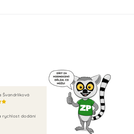
a Švandrlíková
a rychlost dodání