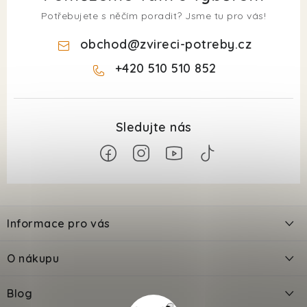
Potřebujete s něčím poradit? Jsme tu pro vás!
obchod
@
zvireci-potreby.cz
+420 510 510 852
Z
á
Informace pro vás
p
a
Kontakty
O nákupu
t
Doprava
í
Odložené platby PlatímPak
Blog
Prodejna