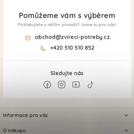
Pomůžeme vám s výběrem
Potřebujete s něčím poradit? Jsme tu pro vás!
obchod
@
zvireci-potreby.cz
+420 510 510 852
Z
á
Informace pro vás
p
a
Kontakty
O nákupu