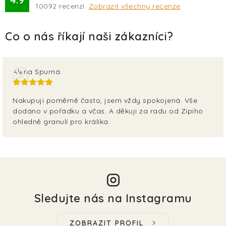
TERA
10092
recenzí.
Zobrazit všechny recenze
KONĚ
SMARTPET
Alena Spurná
PRO PÁNÍČKY
Nakupuji poměrně často, jsem vždy spokojená. Vše
JEZÍRKA
dodáno v pořádku a včas. A děkuji za radu od Zipiho
ohledně granulí pro králíka.
ZNÁTE Z TV
SEZÓNNÍ BESTSELLERY
NOVINKY
Sledujte nás na Instagramu
OBLÍBENÉ ZNAČKY
ZOBRAZIT PROFIL