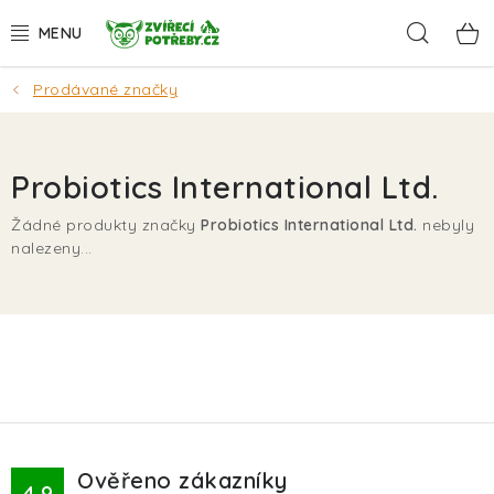
Přejít
Hleda
na
obsah
Prodávané značky
AKCE
DÁRKY
Probiotics International Ltd.
PSI
Žádné produkty značky
Probiotics International Ltd.
nebyly
nalezeny...
KOČKY
HLODAVCI
PTÁCI
AKVA
Ověřeno zákazníky
4.9