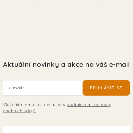
EKO FRIENDLY
POJIŠTĚNÍ MAZLÍČKŮ
ZNAČKY
Kontakty
Doprava
Prodejna
Věrnostní slevy
Aktuální novinky a akce na váš e-mail
O nás
Moje objednávka
Obchodní podmínky
Magazín
Výdejní místo Pohořelice
FAQ - Často kladené dotazy
Volná místa
E-mail
PŘIHLÁSIT SE
Plemena psů
Plemena koček
Vložením e-mailu souhlasíte s
podmínkami ochrany
osobních údajů