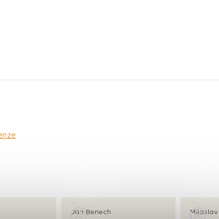
enze
Ján Benech
Milosla