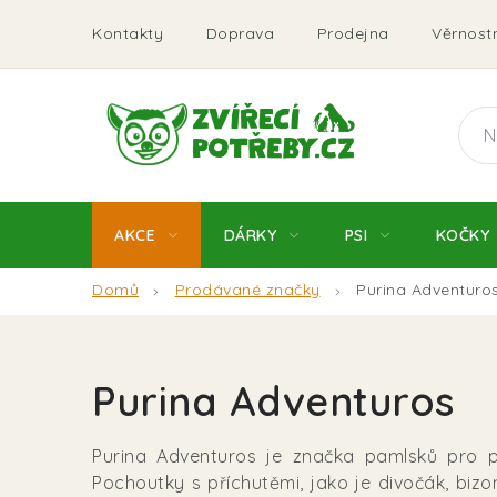
Přejít
Kontakty
Doprava
Prodejna
Věrnostn
na
obsah
AKCE
DÁRKY
PSI
KOČKY
Domů
Prodávané značky
Purina Adventuro
Purina Adventuros
Purina Adventuros je značka pamlsků pro ps
Pochoutky s příchutěmi, jako je divočák, bizo