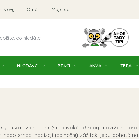
í slevy
O nás
Moje objednávka
Obchodní podmí
HLODAVCI
PTÁCI
AKVA
TERA
s
y inspirovaná chutěmi divoké přírody, navržená pro ps
n nebo srnec, nabízejí jedinečný zážitek, jsou bohaté na