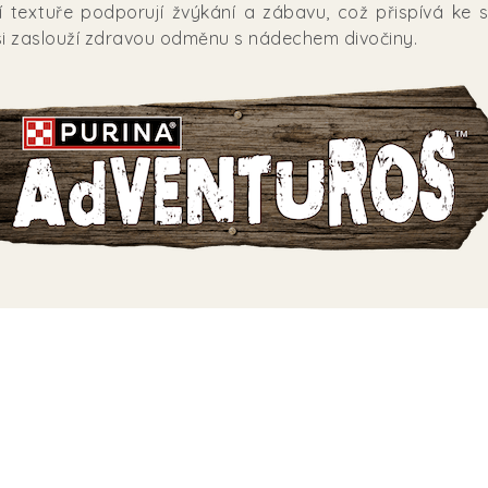
í textuře podporují žvýkání a zábavu, což přispívá ke s
í si zaslouží zdravou odměnu s nádechem divočiny.