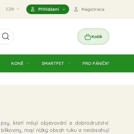
nky
CZK
Magazín
Výdejní místo Pohořelice
FAQ - Čas
Přihlášení
Registrace
NÁKUPNÍ
KOŠÍK
KONĚ
SMARTPET
PRO PÁNÍČKY
JE
y, kteří milují objevování a dobrodružství.
 bílkoviny, mají nízký obsah tuku a neobsahují