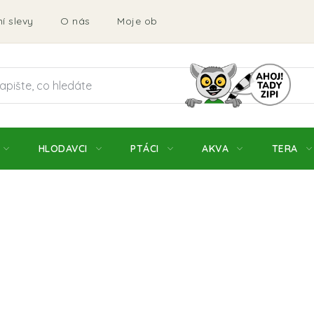
í slevy
O nás
Moje objednávka
Obchodní podmí
HLODAVCI
PTÁCI
AKVA
TERA