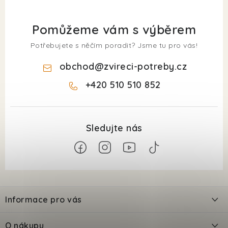
Pomůžeme vám s výběrem
Potřebujete s něčím poradit? Jsme tu pro vás!
obchod
@
zvireci-potreby.cz
+420 510 510 852
Z
á
Informace pro vás
p
a
Kontakty
O nákupu