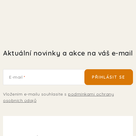
EKO FRIENDLY
POJIŠTĚNÍ MAZLÍČKŮ
ZNAČKY
Aktuální novinky a akce na váš e-mail
Kontakty
Doprava
Prodejna
Věrnostní slevy
O nás
Moje objednávka
Obchodní podmínky
Magazín
Výdejní místo Pohořelice
E-mail
PŘIHLÁSIT SE
FAQ - Často kladené dotazy
Volná místa
Plemena psů
Plemena koček
Vložením e-mailu souhlasíte s
podmínkami ochrany
osobních údajů