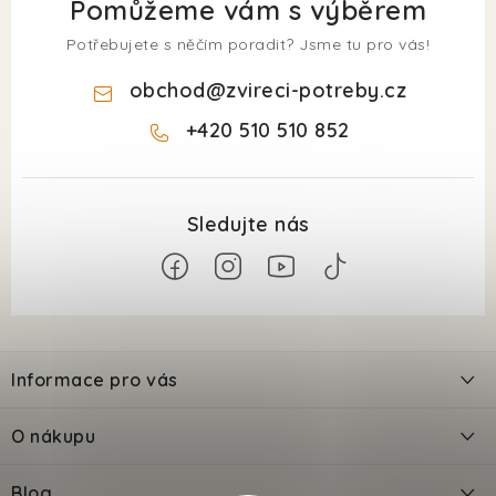
Pomůžeme vám s výběrem
Potřebujete s něčím poradit? Jsme tu pro vás!
obchod
@
zvireci-potreby.cz
+420 510 510 852
Z
á
Informace pro vás
p
a
Kontakty
O nákupu
t
Doprava
í
Odložené platby PlatímPak
Blog