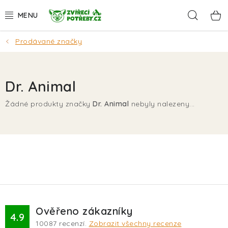
Přejít
Hleda
na
obsah
Prodávané značky
AKCE
DÁRKY
Dr. Animal
PSI
Žádné produkty značky
Dr. Animal
nebyly nalezeny...
KOČKY
HLODAVCI
PTÁCI
AKVA
Ověřeno zákazníky
4.9
10087
recenzí.
Zobrazit všechny recenze