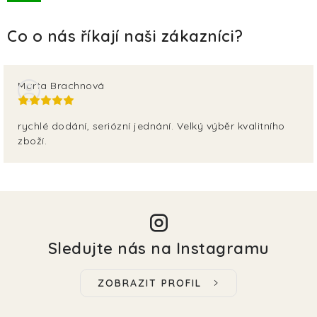
TERA
KONĚ
SMARTPET
Marta Brachnová
PRO PÁNÍČKY
rychlé dodání, seriózní jednání. Velký výběr kvalitního
zboží.
JEZÍRKA
ZNÁTE Z TV
SEZÓNNÍ BESTSELLERY
Sledujte nás na Instagramu
NOVINKY
ZOBRAZIT PROFIL
OBLÍBENÉ ZNAČKY