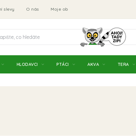
í slevy
O nás
Moje objednávka
Obchodní podmí
HLODAVCI
PTÁCI
AKVA
TERA