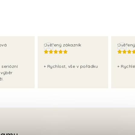
ová
Ověřený zákazník
Ověřený
 seriózní
+ Rychlost, vše v pořádku
+ Rychlé
 výběr
í.
gramu