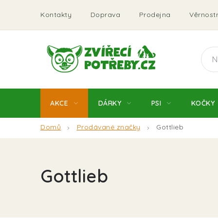
Přejít
Kontakty
Doprava
Prodejna
Věrnostn
na
obsah
AKCE
DÁRKY
PSI
KOČKY
Domů
Prodávané značky
Gottlieb
Gottlieb