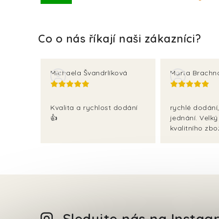
Michaela Švandrlíková
Marta Brachn
Kvalita a rychlost dodání
rychlé dodání,
👍
jednání. Velký
kvalitního zbož
Sledujte nás na Insta