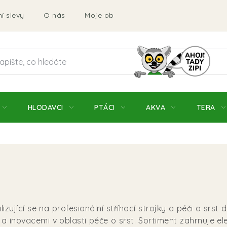
í slevy
O nás
Moje objednávka
Obchodní podmí
HLODAVCI
PTÁCI
AKVA
TERA
jící se na profesionální stříhací strojky a péči o srst
a inovacemi v oblasti péče o srst. Sortiment zahrnuje elek