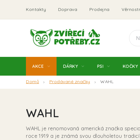
Přejít
Kontakty
Doprava
Prodejna
Věrnostn
na
obsah
AKCE
DÁRKY
PSI
KOČKY
Domů
Prodávané značky
WAHL
WAHL
WAHL je renomovaná americká značka specializu
roce 1919 a je známá svou dlouholetou tradicí 