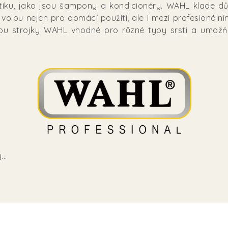
etiku, jako jsou šampony a kondicionéry. WAHL klade důr
ou volbu nejen pro domácí použití, ale i mezi profesionál
u strojky WAHL vhodné pro různé typy srsti a umožňuj
..