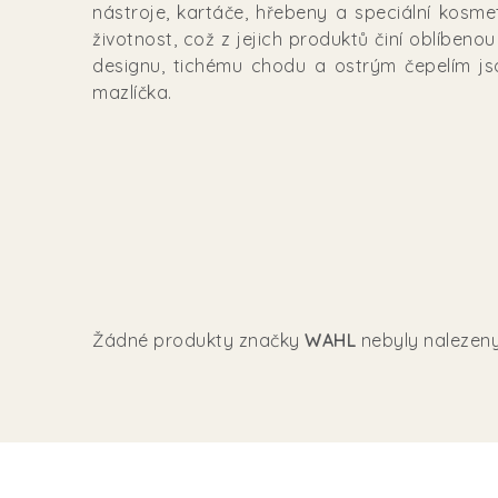
nástroje, kartáče, hřebeny a speciální kosm
životnost, což z jejich produktů činí oblíben
designu, tichému chodu a ostrým čepelím jso
mazlíčka.
Žádné produkty značky
WAHL
nebyly nalezeny.