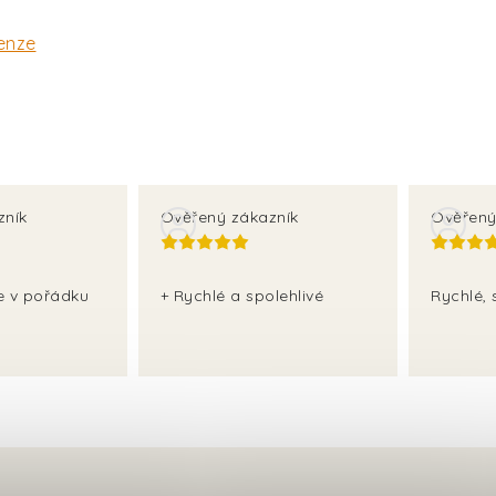
enze
zník
Ověřený zákazník
Ověřený
še v pořádku
+ Rychlé a spolehlivé
Rychlé, 