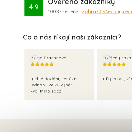
Ověřeno zákazníky
4.9
10087
recenzí.
Zobrazit všechny rec
Marta Brachnová
Ověřený záka
rychlé dodání, seriózní
+ Rychlost, v
jednání. Velký výběr
kvalitního zboží.