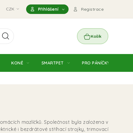
nky
CZK
Magazín
Výdejní místo Pohořelice
FAQ - Čas
Přihlášení
Registrace
NÁKUPNÍ
KOŠÍK
KONĚ
SMARTPET
PRO PÁNÍČKY
JE
 domácích mazlíčků. Společnost byla založena v
trické i bezdrátové stříhací strojky, trimovací