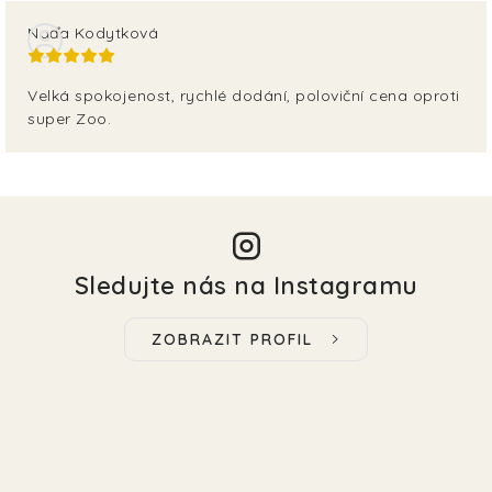
EKO FRIENDLY
Naďa Kodytková
POJIŠTĚNÍ MAZLÍČKŮ
Velká spokojenost, rychlé dodání, poloviční cena oproti
super Zoo.
ZNAČKY
Kontakty
Doprava
Prodejna
Věrnostní slevy
O nás
Moje objednávka
Obchodní podmínky
Magazín
Výdejní místo Pohořelice
Sledujte nás na Instagramu
FAQ - Často kladené dotazy
Volná místa
Plemena psů
Plemena koček
ZOBRAZIT PROFIL