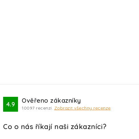
TERA
KONĚ
SMARTPET
PRO PÁNÍČKY
JEZÍRKA
ZNÁTE Z TV
SEZÓNNÍ BESTSELLERY
Ověřeno zákazníky
4.9
10097
recenzí.
Zobrazit všechny recenze
NOVINKY
OBLÍBENÉ ZNAČKY