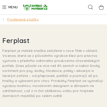
Přejít
Hleda
na
obsah
Prodávané značky
AKCE
DÁRKY
Ferplast
PSI
Ferplast je italská značka založená v roce 1966 v oblasti
Vicenza, která se z původního výrobce klecí pro ptactvo
KOČKY
vyvinula v předního světového producenta chovatelských
potřeb. Dnes působí ve více než 85 zemích a nabízí široký
HLODAVCI
sortiment pro psy, kočky, hlodavce, ptáky i akvarijní a
terarijní zvířata – od přepravek, pelíšků a postrojů až po
hračky a vybavení pro chov. Produkty Ferplast se vyznačují
PTÁCI
vysokou kvalitou, inovativním designem a důrazem na
udržitelnost, což z ní činí oblíbenou volbu pro majitele
AKVA
domácích mazlíčků po celém světě.