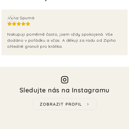
EKO FRIENDLY
Alena Spurná
POJIŠTĚNÍ MAZLÍČKŮ
Nakupuji poměrně často, jsem vždy spokojená. Vše
ZNAČKY
dodáno v pořádku a včas. A děkuji za radu od Zipiho
ohledně granulí pro králíka.
Kontakty
Doprava
Prodejna
Věrnostní slevy
O nás
Moje objednávka
Obchodní podmínky
Magazín
Výdejní místo Pohořelice
FAQ - Často kladené dotazy
Volná místa
Plemena psů
Plemena koček
Sledujte nás na Instagramu
ZOBRAZIT PROFIL