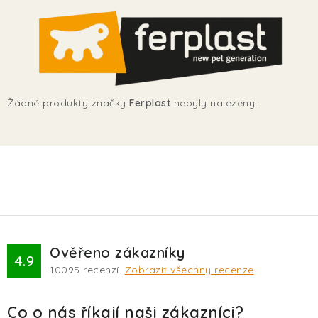
TERA
KONĚ
SMARTPET
Žádné produkty značky
Ferplast
nebyly nalezeny...
PRO PÁNÍČKY
JEZÍRKA
ZNÁTE Z TV
SEZÓNNÍ BESTSELLERY
Ověřeno zákazníky
4.9
NOVINKY
10095
recenzí.
Zobrazit všechny recenze
OBLÍBENÉ ZNAČKY