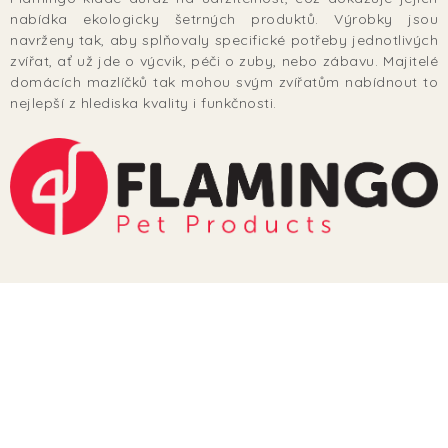
TERA
nabídka ekologicky šetrných produktů. Výrobky jsou
navrženy tak, aby splňovaly specifické potřeby jednotlivých
KONĚ
zvířat, ať už jde o výcvik, péči o zuby, nebo zábavu. Majitelé
domácích mazlíčků tak mohou svým zvířatům nabídnout to
nejlepší z hlediska kvality i funkčnosti​.
SMARTPET
PRO PÁNÍČKY
JEZÍRKA
ZNÁTE Z TV
SEZÓNNÍ BESTSELLERY
NOVINKY
OBLÍBENÉ ZNAČKY