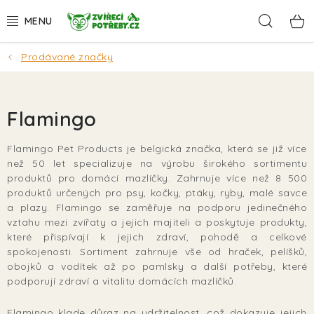
Přejít
Hleda
na
obsah
Prodávané značky
AKCE
DÁRKY
Flamingo
PSI
Flamingo Pet Products je belgická značka, která se již více
než 50 let specializuje na výrobu širokého sortimentu
KOČKY
produktů pro domácí mazlíčky. Zahrnuje více než 8 500
produktů určených pro psy, kočky, ptáky, ryby, malé savce
HLODAVCI
a plazy. Flamingo se zaměřuje na podporu jedinečného
vztahu mezi zvířaty a jejich majiteli a poskytuje produkty,
které přispívají k jejich zdraví, pohodě a celkové
PTÁCI
spokojenosti. Sortiment zahrnuje vše od hraček, pelíšků,
obojků a vodítek až po pamlsky a další potřeby, které
AKVA
podporují zdraví a vitalitu domácích mazlíčků​.
Flamingo klade důraz na udržitelnost, což dokazuje jejich