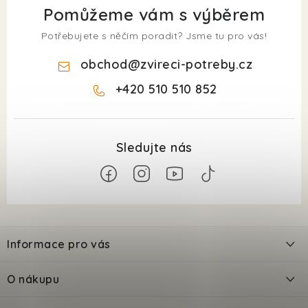
Pomůžeme vám s výběrem
Potřebujete s něčím poradit? Jsme tu pro vás!
obchod
@
zvireci-potreby.cz
+420 510 510 852
Z
á
Informace pro vás
p
a
Kontakty
O nákupu
t
Doprava
Odložené platby PlatímPak