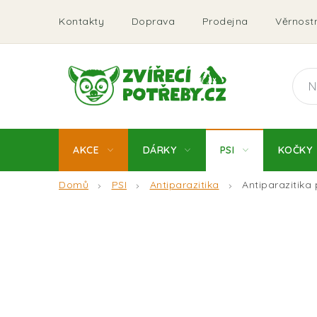
Přejít
Kontakty
Doprava
Prodejna
Věrnostn
na
obsah
AKCE
DÁRKY
PSI
KOČKY
Domů
PSI
Antiparazitika
Antiparazitika