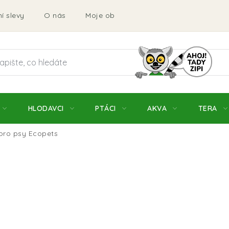
í slevy
O nás
Moje objednávka
Obchodní podmí
HLODAVCI
PTÁCI
AKVA
TERA
 pro psy Ecopets