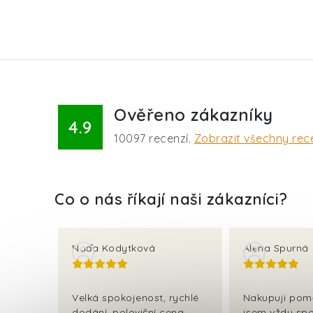
Ověřeno zákazníky
4.9
10097
recenzí.
Zobrazit všechny rec
Naďa Kodytková
Alena Spurná
Velká spokojenost, rychlé
Nakupuji pom
dodání, poloviční cena
jsem vždy spo