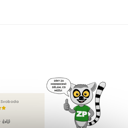
v Svoboda
r 👍🐱