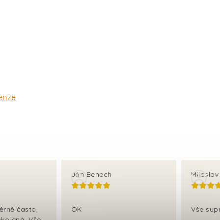
enze
Ján Benech
Milosla
ěrně často,
OK
Vše sup
kojená. Vše