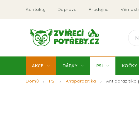
Přejít
Kontakty
Doprava
Prodejna
Věrnostn
na
obsah
AKCE
DÁRKY
PSI
KOČKY
Domů
PSI
Antiparazitika
Antiparazitik