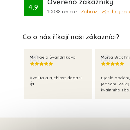
Ověřeno zákazníky
4.9
10088
recenzí.
Zobrazit všechny rec
Michaela Švandrlíková
Marta Brachn
Kvalita a rychlost dodání
rychlé dodání,
👍
jednání. Velký
kvalitního zbož