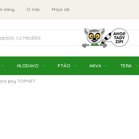
í slevy
O nás
Moje objednávka
Obchodní podmí
HLODAVCI
PTÁCI
AKVA
TERA
a pro psy TOPVET