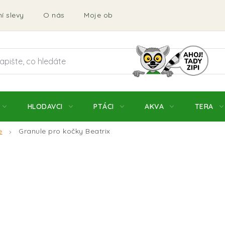
í slevy
O nás
Moje objednávka
Obchodní podmí
HLODAVCI
PTÁCI
AKVA
TERA
e
Granule pro kočky Beatrix