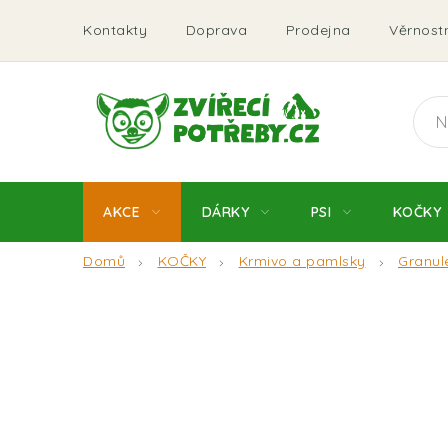
Přejít
Kontakty
Doprava
Prodejna
Věrnostn
na
obsah
AKCE
DÁRKY
PSI
KOČKY
Domů
KOČKY
Krmivo a pamlsky
Granul