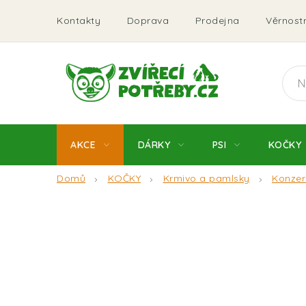
Přejít
Kontakty
Doprava
Prodejna
Věrnostn
na
obsah
AKCE
DÁRKY
PSI
KOČKY
Domů
KOČKY
Krmivo a pamlsky
Konzer