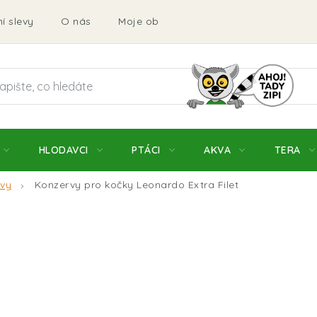
í slevy
O nás
Moje objednávka
Obchodní podmí
HLODAVCI
PTÁCI
AKVA
TERA
vy
Konzervy pro kočky Leonardo Extra Filet