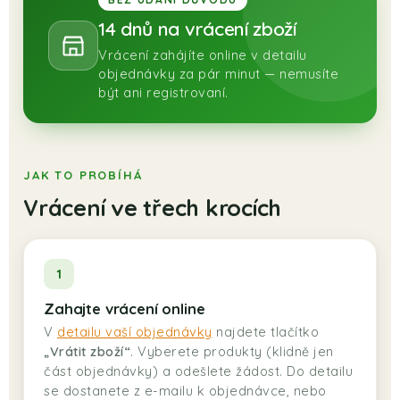
TERA
14 dnů na vrácení zboží
KONĚ
Vrácení zahájíte online v detailu
objednávky za pár minut — nemusíte
být ani registrovaní.
SMARTPET
PRO PÁNÍČKY
JAK TO PROBÍHÁ
JEZÍRKA
Vrácení ve třech krocích
ZNÁTE Z TV
1
SEZÓNNÍ BESTSELLERY
Zahajte vrácení online
NOVINKY
V
detailu vaší objednávky
najdete tlačítko
„Vrátit zboží“
. Vyberete produkty (klidně jen
část objednávky) a odešlete žádost. Do detailu
OBLÍBENÉ ZNAČKY
se dostanete z e-mailu k objednávce, nebo