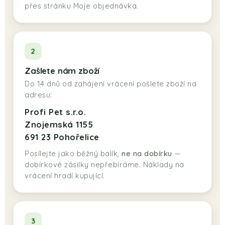
přes stránku Moje objednávka.
EKO FRIENDLY
POJIŠTĚNÍ MAZLÍČKŮ
2
ZNAČKY
Zašlete nám zboží
Do 14 dnů od zahájení vrácení pošlete zboží na
Kontakty
Doprava
Prodejna
Věrnostní slevy
adresu:
O nás
Moje objednávka
Obchodní podmínky
Profi Pet s.r.o.
Magazín
Výdejní místo Pohořelice
Znojemská 1155
691 23 Pohořelice
FAQ - Často kladené dotazy
Volná místa
Posílejte jako běžný balík,
ne na dobírku
—
Plemena psů
Plemena koček
dobírkové zásilky nepřebíráme. Náklady na
vrácení hradí kupující.
3