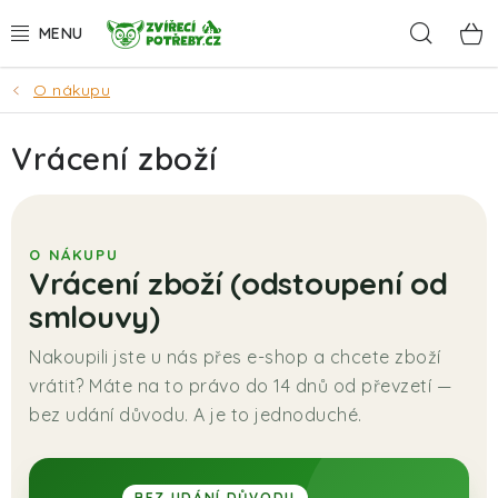
Přejít
Hleda
na
obsah
O nákupu
AKCE
Vrácení zboží
DÁRKY
PSI
O NÁKUPU
KOČKY
Vrácení zboží (odstoupení od
smlouvy)
HLODAVCI
Nakoupili jste u nás přes e-shop a chcete zboží
PTÁCI
vrátit? Máte na to právo do 14 dnů od převzetí —
bez udání důvodu. A je to jednoduché.
AKVA
BEZ UDÁNÍ DŮVODU