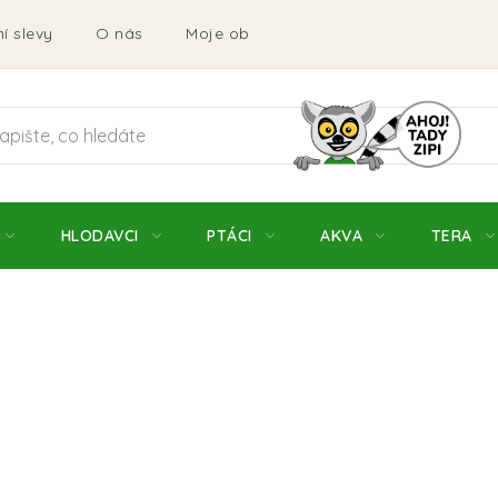
í slevy
O nás
Moje objednávka
Obchodní podmí
HLODAVCI
PTÁCI
AKVA
TERA