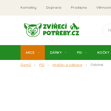
Přejít
Kontakty
Doprava
Prodejna
Věrnostn
na
obsah
AKCE
DÁRKY
PSI
KOČKY
Domů
PSI
Hračky a zábava
Odolné