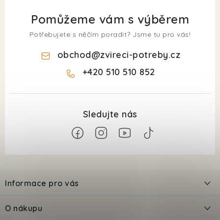
Pomůžeme vám s výběrem
Potřebujete s něčím poradit? Jsme tu pro vás!
obchod
@
zvireci-potreby.cz
+420 510 510 852
Z
á
Informace pro vás
p
a
Kontakty
O nákupu
t