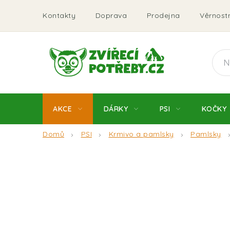
Přejít
Kontakty
Doprava
Prodejna
Věrnostn
na
obsah
AKCE
DÁRKY
PSI
KOČKY
Domů
PSI
Krmivo a pamlsky
Pamlsky