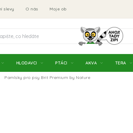
í slevy
O nás
Moje objednávka
Obchodní podmí
HLODAVCI
PTÁCI
AKVA
TERA
Pamlsky pro psy Brit Premium by Nature