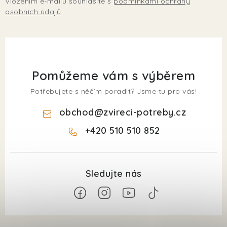
Vložením e-mailu souhlasíte s
podmínkami ochrany
osobních údajů
Pomůžeme vám s výběrem
Potřebujete s něčím poradit? Jsme tu pro vás!
obchod
@
zvireci-potreby.cz
+420 510 510 852
Z