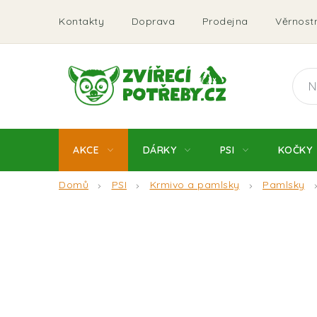
Přejít
Kontakty
Doprava
Prodejna
Věrnostn
na
obsah
AKCE
DÁRKY
PSI
KOČKY
Domů
PSI
Krmivo a pamlsky
Pamlsky