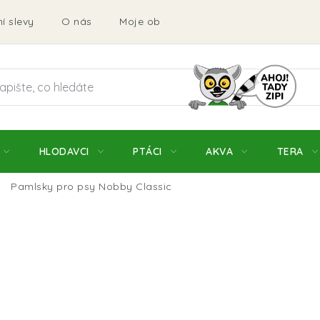
í slevy
O nás
Moje objednávka
Obchodní podmí
HLODAVCI
PTÁCI
AKVA
TERA
Pamlsky pro psy Nobby Classic