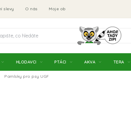
í slevy
O nás
Moje objednávka
Obchodní podmí
HLODAVCI
PTÁCI
AKVA
TERA
Pamlsky pro psy UGF