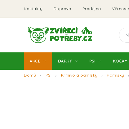
Přejít
Kontakty
Doprava
Prodejna
Věrnostn
na
obsah
AKCE
DÁRKY
PSI
KOČKY
Domů
PSI
Krmivo a pamlsky
Pamlsky