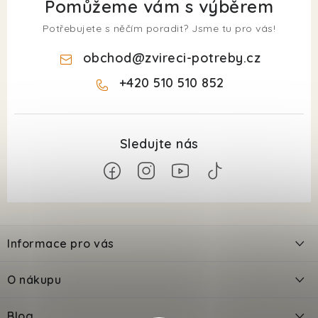
Pomůžeme vám s výběrem
Potřebujete s něčím poradit? Jsme tu pro vás!
obchod
@
zvireci-potreby.cz
+420 510 510 852
Z
á
Informace pro vás
p
a
Kontakty
O nákupu
t
Doprava
í
Odložené platby PlatímPak
Blog