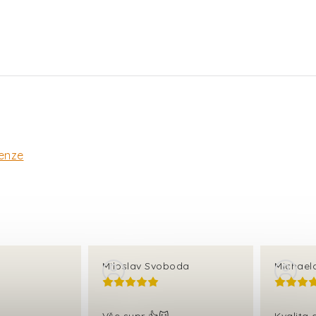
enze
Miloslav Svoboda
Michael