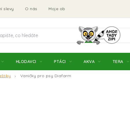
í slevy
O nás
Moje objednávka
Obchodní podmí
HLODAVCI
PTÁCI
AKVA
TERA
aštiky
Vaničky pro psy Diafarm