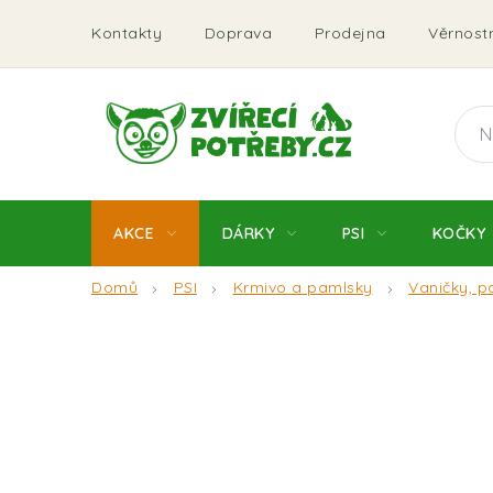
Přejít
Kontakty
Doprava
Prodejna
Věrnostn
na
obsah
AKCE
DÁRKY
PSI
KOČKY
Domů
PSI
Krmivo a pamlsky
Vaničky, p