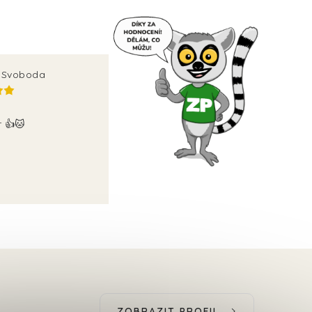
v Svoboda
r 👍🐱
ZOBRAZIT PROFIL