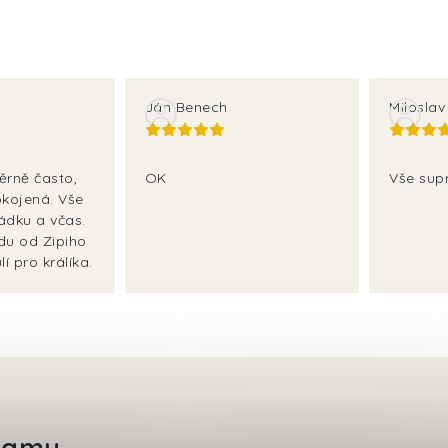
Ján Benech
Milosla
ěrně často,
OK
Vše sup
kojená. Vše
ádku a včas.
adu od Zipiho
í pro králíka.
gramu