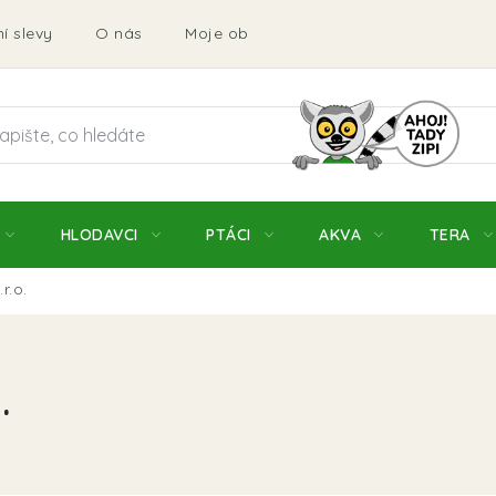
í slevy
O nás
Moje objednávka
Obchodní podmí
HLODAVCI
PTÁCI
AKVA
TERA
r.o.
.