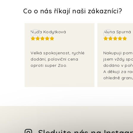
Naďa Kodytková
Alena Spurná
Velká spokojenost, rychlé
Nakupuji pom
dodání, poloviční cena
jsem vždy spo
oproti super Zoo.
dodáno v poř
A děkuji za r
ohledně granul
Sledujte nás na Insta