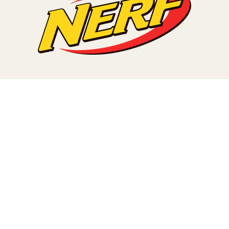
TERA
KONĚ
SMARTPET
PRO PÁNÍČKY
JEZÍRKA
ZNÁTE Z TV
SEZÓNNÍ BESTSELLERY
NOVINKY
OBLÍBENÉ ZNAČKY