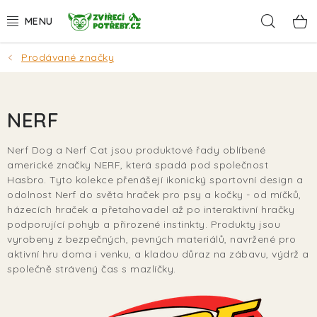
Přejít
Hleda
na
obsah
Prodávané značky
AKCE
DÁRKY
NERF
PSI
Nerf Dog a Nerf Cat jsou produktové řady oblíbené
americké značky NERF, která spadá pod společnost
KOČKY
Hasbro. Tyto kolekce přenášejí ikonický sportovní design a
odolnost Nerf do světa hraček pro psy a kočky - od míčků,
HLODAVCI
házecích hraček a přetahovadel až po interaktivní hračky
podporující pohyb a přirozené instinkty. Produkty jsou
vyrobeny z bezpečných, pevných materiálů, navržené pro
PTÁCI
aktivní hru doma i venku, a kladou důraz na zábavu, výdrž a
společně strávený čas s mazlíčky.
AKVA