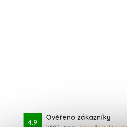
Ověřeno zákazníky
4.9
10087
recenzí.
Zobrazit všechny rec