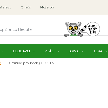
í slevy
O nás
Moje objednávka
Obchodní podmí
HLODAVCI
PTÁCI
AKVA
TERA
e
Granule pro kočky BOZITA