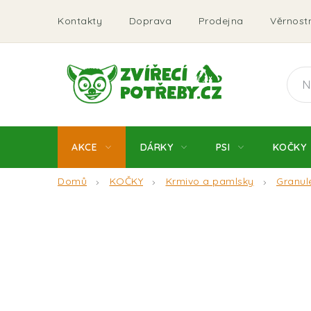
Přejít
Kontakty
Doprava
Prodejna
Věrnostn
na
obsah
AKCE
DÁRKY
PSI
KOČKY
Domů
KOČKY
Krmivo a pamlsky
Granul