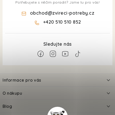
Potřebujete s něčím poradit? Jsme tu pro vás!
obchod
@
zvireci-potreby.cz
+420 510 510 852
Z
á
Informace pro vás
p
a
Kontakty
O nákupu
t
Doprava
í
Odložené platby PlatímPak
Blog
Prodejna