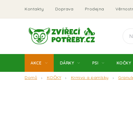
Přejít
Kontakty
Doprava
Prodejna
Věrnostn
na
obsah
AKCE
DÁRKY
PSI
KOČKY
Domů
KOČKY
Krmivo a pamlsky
Granul