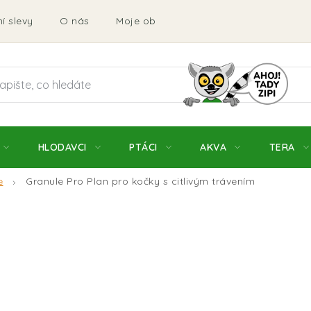
í slevy
O nás
Moje objednávka
Obchodní podmí
HLODAVCI
PTÁCI
AKVA
TERA
e
Granule Pro Plan pro kočky s citlivým trávením