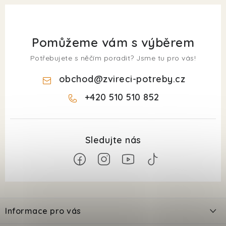
Pomůžeme vám s výběrem
Potřebujete s něčím poradit? Jsme tu pro vás!
obchod
@
zvireci-potreby.cz
+420 510 510 852
Z
á
Informace pro vás
p