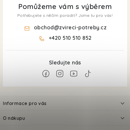
Pomůžeme vám s výběrem
Potřebujete s něčím poradit? Jsme tu pro vás!
obchod
@
zvireci-potreby.cz
+420 510 510 852
Z
á
Informace pro vás
p
a
Kontakty
O nákupu
t
Doprava
Odložené platby PlatímPak