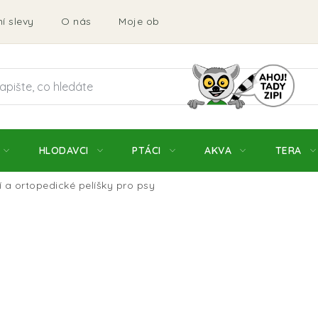
í slevy
O nás
Moje objednávka
Obchodní podmí
HLODAVCI
PTÁCI
AKVA
TERA
 a ortopedické pelíšky pro psy