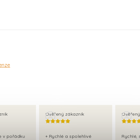
enze
zník
Ověřený zákazník
Ověřený
še v pořádku
+ Rychlé a spolehlivé
Rychlé, 