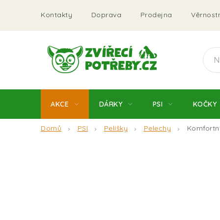
Přejít
Kontakty
Doprava
Prodejna
Věrnostn
na
obsah
AKCE
DÁRKY
PSI
KOČKY
Domů
PSI
Pelíšky
Pelechy
Komfortní